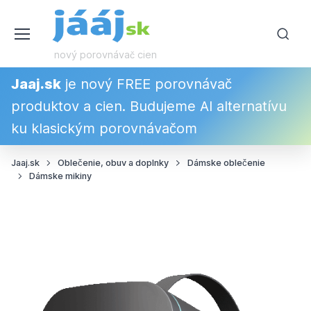
nový porovnávač cien
Jaaj.sk
je nový FREE porovnávač
produktov a cien. Budujeme AI alternatívu
ku klasickým porovnávačom
Jaaj.sk
Oblečenie, obuv a doplnky
Dámske oblečenie
Dámske mikiny