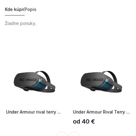
Kde kúpiť
Popis
Žiadne ponuky.
Under Armour rival terry graphic jogger 1379437-573 fialové
Under Armour Rival Terry Hoodie
od 40 €